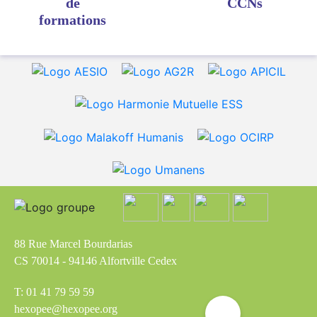
de
CCNs
formations
88 Rue Marcel Bourdarias
CS 70014 - 94146 Alfortville Cedex
T: 01 41 79 59 59
hexopee@hexopee.org