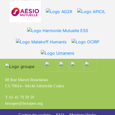
88 Rue Marcel Bourdarias
CS 70014 - 94146 Alfortville Cedex
T: 01 41 79 59 59
hexopee@hexopee.org
Gestion des cookies
FAQ
Mentions légales