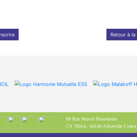
nscrire
Retour à la 
88 Rue Marcel Bourdarias
CS 70014 - 94146 Alfortville Cedex