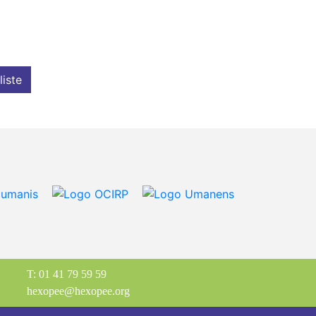
liste
T: 01 41 79 59 59
hexopee@hexopee.org