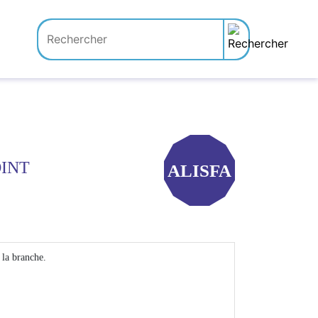
OINT
ALISFA
 la branche.