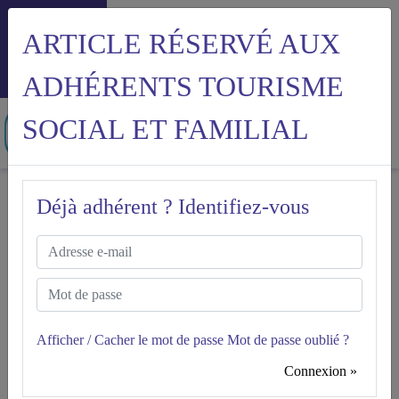
ARTICLE RÉSERVÉ AUX
Menu
ADHÉRENTS TOURISME
SOCIAL ET FAMILIAL
Accueil
Le temps partiel classique
Déjà adhérent ? Identifiez-vous
LE TEMPS PARTIEL
TSF
CLASSIQUE
Version à jour du 23.03.2023
Afficher / Cacher le mot de passe
Mot de passe oublié ?
Connexion »
Le contrat de travail à temps partiel "classique" s'adresse aux salariés