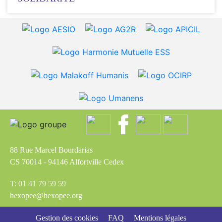
88 Rue Marcel Bourdarias
CS 70014 - 94146 Alfortville Cedex
T: 01 41 79 59 59
hexopee@hexopee.org
Gestion des cookies
FAQ
Mentions légales