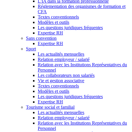
L'IA dans la formation professionnelle
Réglementation des organismes de formation et
CFA
Textes conventionnels
Modèles et outils
Les questions juridiques fréquentes
Expertise RH
Sans convention
Expertise RH
Sport
Les actualités mensuelles
Relation employeur / salarié
Relation avec les Institutions Représentatives du
Personnel
Les collaborateurs non salariés
Vie et gestion associative
Textes conventionnels
Modèles et outils
Les questions juridiques fréquentes
Expertise RH
Tourisme social et familial
Les actualités mensuelles
Relation employeur / salarié
Relation avec les Institutions Représentatives du
Personnel