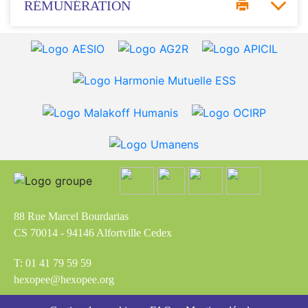
RÉMUNÉRATION
88 Rue Marcel Bourdarias
CS 70014 - 94146 Alfortville Cedex
T: 01 41 79 59 59
hexopee@hexopee.org