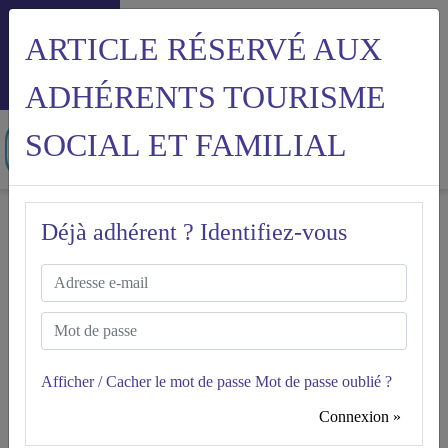
ARTICLE RÉSERVÉ AUX
Menu
ADHÉRENTS TOURISME
SOCIAL ET FAMILIAL
Accueil
Déjà adhérent ? Identifiez-vous
Comment déterminer le salaire minimum de mon
salarié ?
COMMENT DÉTERMINER
LE SALAIRE MINIMUM DE
TSF
Afficher / Cacher le mot de passe
Mot de passe oublié ?
MON SALARIÉ ?
Connexion »
Version à jour du 23.03.2026