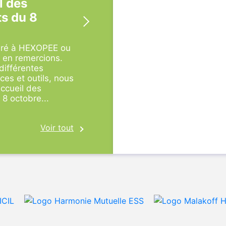
l des
s du 8
éré à HEXOPEE ou
 en remercions.
différentes
ces et outils, nous
ccueil des
8 octobre...
Voir tout