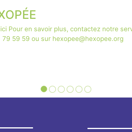
XOPÉE
ici Pour en savoir plus, contactez notre ser
41 79 59 59 ou sur hexopee@hexopee.org