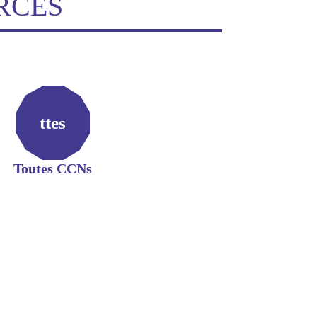
RCES
ttes
Toutes CCNs