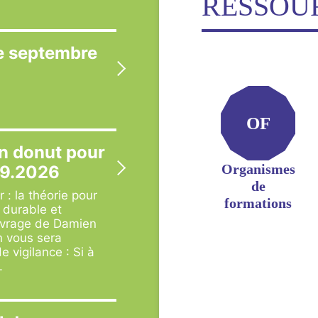
RESSOU
ue septembre
OF
n donut pour
Organismes
09.2026
de
 : la théorie pour
formations
 durable et
ouvrage de Damien
n vous sera
e vigilance : Si à
.