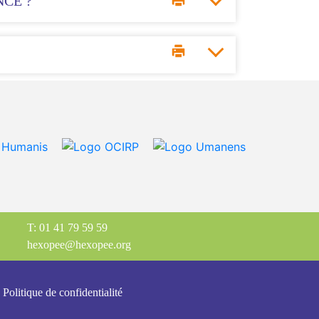
CE ?
T: 01 41 79 59 59
hexopee@hexopee.org
Politique de confidentialité