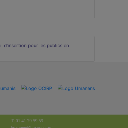
 d’insertion pour les publics en
T: 01 41 79 59 59
hexopee@hexopee.org