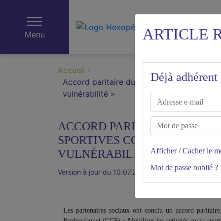
ARTICLE 
Menu
Accueil
Déjà adhérent 
Accord paritaire du 12 décembre 2024 CCP 
vulnérabilité »
ACCORD PARITAIRE DU 12 DÉ
SPORTIVES COMME OUTIL D’
Afficher / Cacher le m
VULNÉRABILITÉ »
Mot de passe oublié ?
Version à jour du 10.07.2025
Les partenaires sociaux ont conclu un accord paritaire
Professionnel (CCP) « Mobiliser les activités socio-spor