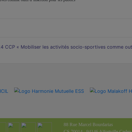
 CCP « Mobiliser les activités socio-sportives comme outil
88 Rue Marcel Bourdarias
CS 70014 - 94146 Alfortville Cedex