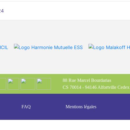
24
88 Rue Marcel Bourdarias
CS 70014 - 94146 Alfortville Cedex
FAQ
Mentions légales