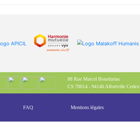
88 Rue Marcel Bourdarias
CS 70014 - 94146 Alfortville Cedex
FAQ
Mentions légales