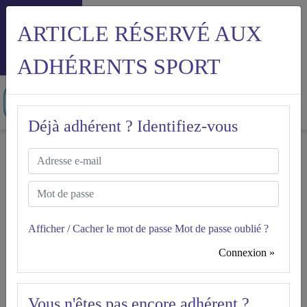
ARTICLE RÉSERVÉ AUX
Menu
ADHÉRENTS SPORT
Déjà adhérent ? Identifiez-vous
Accueil
Les congés de formation
LES CONGÉS DE
Sport
FORMATION
Afficher / Cacher le mot de passe
Mot de passe oublié ?
Connexion »
Version à jour du 22.10.2019
Date de vérification : 07.01.2026
Vous n'êtes pas encore adhérent ?