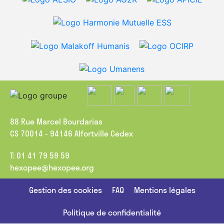
Ce Congrès a été l’occasion de réaffirmer notre engagement
commun pour faire vivre la citoyenneté économique au sein
des structures de l’Éducation populaire. Les ressources
mises à disposition permettent de prolonger les échanges, de
revenir sur les temps forts de l’événement et de partager les
pistes d’action ouvertes pendant ces deux journées.
Parmi les contenus disponibles :
les replays des deux journées
;
les discours de notre gouvernance
;
88 Rue Marcel Bourdarias
les supports d’ateliers
;
CS 70014 - 94146 Alfortville Cedex
les photos de l’événement
;
la composition du nouveau Conseil d’administration
élu lors du Congrès
;
T: 01 41 79 59 59
le manifeste augmenté d’Hexopée
.
hexopee@hexopee.org
Le manifeste augmenté : un document à faire
Gestion des cookies
FAQ
Mentions légales
vivre
Politique de confidentialité
Présenté lors du Congrès, le manifeste augmenté d’Hexopée
repose les fondements de notre engagement commun pour