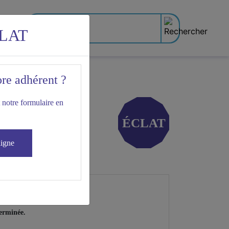
LAT
ore adhérent ?
 notre formulaire en
ÉCLAT
ligne
terminée.