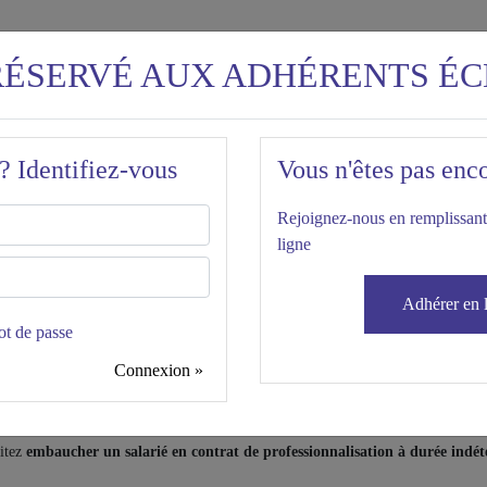
RÉSERVÉ AUX ADHÉRENTS ÉC
ion
? Identifiez-vous
Vous n'êtes pas enc
Rejoignez-nous en remplissant
ligne
NNALISATION
Adhérer en 
ion : 05.01.2022
ot de passe
Connexion »
 182 applicable à compter de janvier 2022.
aitez
embaucher un salarié en contrat de professionnalisation à durée indé