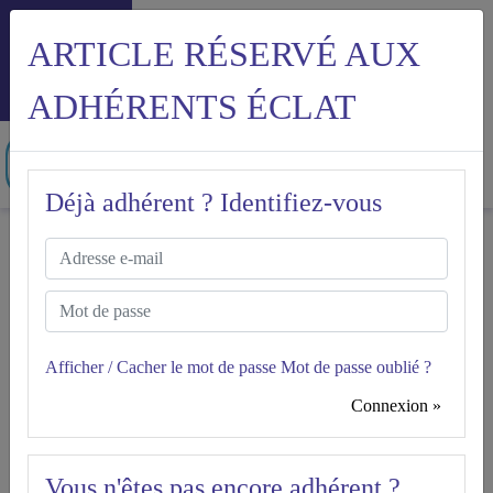
ARTICLE RÉSERVÉ AUX
Menu
ADHÉRENTS ÉCLAT
Déjà adhérent ? Identifiez-vous
Accueil
Modèle de CDI CUI PEC
MODÈLE DE CDI CUI PEC
ÉCLAT
Afficher / Cacher le mot de passe
Mot de passe oublié ?
Connexion »
Version à jour du 29.10.2019
Date de vérification : 14.08.2024
Vous n'êtes pas encore adhérent ?