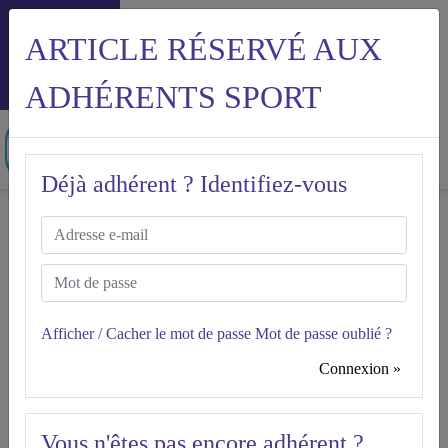
ARTICLE RÉSERVÉ AUX
Menu
ADHÉRENTS SPORT
Déjà adhérent ? Identifiez-vous
Accueil
FAQ relative à la mise en place du comité social et
économique (CSE)
FAQ RELATIVE À LA MISE
Afficher / Cacher le mot de passe
Mot de passe oublié ?
EN PLACE DU COMITÉ
Connexion »
Sport
SOCIAL ET ÉCONOMIQUE
(CSE)
Vous n'êtes pas encore adhérent ?
Version à jour du 27.01.2023