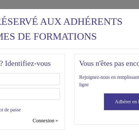
RÉSERVÉ AUX ADHÉRENTS
ES DE FORMATIONS
? Identifiez-vous
Vous n'êtes pas enc
Rejoignez-nous en remplissant
ligne
ion : 06.08.2025
Adhérer en 
ot de passe
 relatives à la gestion des congés payés (acquisition, prise, paiement, etc.).
Connexion »