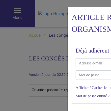
ARTICLE 
Menu
ORGANISM
Accueil
Les congés payés
Déjà adhérent 
LES CONGÉS PAYÉS
Version à jour du 02.10.2024
Date de vérificat
Afficher / Cacher le m
Cet article présente les règles légales et conventionnelles
Mot de passe oublié ?