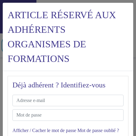
ARTICLE RÉSERVÉ AUX
Menu
ADHÉRENTS
ORGANISMES DE
FORMATIONS
Accueil
Accord du 12 juin 2020 relatif à l'intéressement
Déjà adhérent ? Identifiez-vous
ACCORD DU 12 JUIN 2020
RELATIF À
OF
L'INTÉRESSEMENT
Version à jour du 09.03.2021
Date de vérification : 25.11.2021
Afficher / Cacher le mot de passe
Mot de passe oublié ?