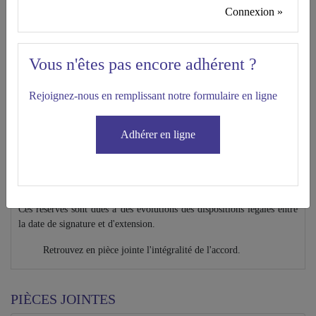
Connexion »
Les partenaires sociaux ont conclu le 12 juin 2020 un accord de
branche relatif au dispositif de l'intéressement en entreprise
permettant ainsi aux structures de moins de 50 ETP, si elles le
Vous n'êtes pas encore adhérent ?
souhaitent, de mettre en place de l'intéressement. Cet accord
applicable à compter de son extension vient d'être étendu par un
Rejoignez-nous en remplissant notre formulaire en ligne
arrêté du 10 novembre 2021 (JO du 16 novembre, texte n°62).
Des réserves ont été formulées concernant :
Adhérer en ligne
le dernier ailnéa de l'article 5 de l'accord ;
les articles 1, 5.4, 6.1, 6.4 et 9 de l'accord-type en annexe de
cet accord.
Ces réserves sont dues à des évolutions des dispositions légales entre
la date de signature et d'extension.
Retrouvez en pièce jointe l'intégralité de l'accord.
PIÈCES JOINTES