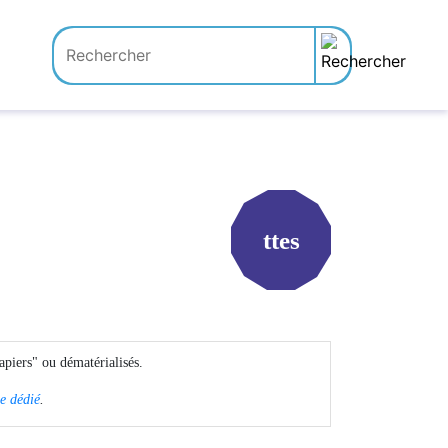
ttes
apiers" ou dématérialisés.
le dédié
.