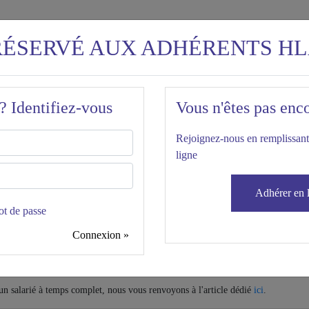
RÉSERVÉ AUX ADHÉRENTS H
? Identifiez-vous
Vous n'êtes pas enc
Rejoignez-nous en remplissant
ligne
QUE
Adhérer en 
ot de passe
Connexion »
classique", 35h par semaine, est le contrat de travail de principe. Mais pour qu
un salarié à temps complet, nous vous renvoyons à l'article dédié
ici
.