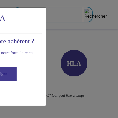
LA
ore adhérent ?
 notre formulaire en
HLA
ligne
el rythme d'activité est-il adapté? Qui peut être à temps