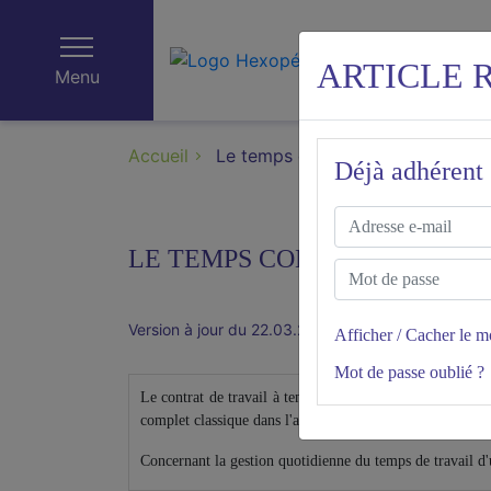
ARTICLE 
Menu
Accueil
Le temps complet classique
Déjà adhérent 
LE TEMPS COMPLET CLASSI
Version à jour du 22.03.2023
Afficher / Cacher le m
Mot de passe oublié ?
Le contrat de travail à temps complet (ou temps plein) "
complet classique dans l'association?
Concernant la gestion quotidienne du temps de travail d'